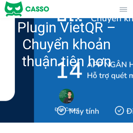
Plugin VietQR –
Chuyển khoản
thuận tiện hơn
Điệp Casso