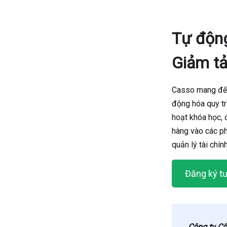
Tự độn
Giảm tả
Casso mang đế
động hóa quy tr
hoạt khóa học, 
hàng vào các p
quản lý tài chín
Đăng ký t
Công ty C