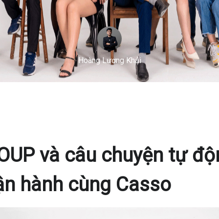
Hoàng Lương Khải
UP và câu chuyện tự độ
ận hành cùng Casso