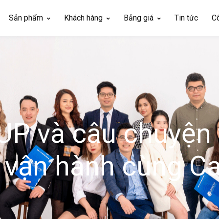
Sản phẩm
Khách hàng
Bảng giá
Tin tức
C
P và câu chuyện 
 vận hành cùng C