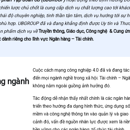
 chiến lược chủ chốt là cung cấp dịch vụ chất lượng cao tới khá
hái độ chuyên nghiệp, tinh thần tận tâm, dịch vụ hướng tới sự 
 phù hợp. UBGROUP đã và đang khẳng định được Uy tín và Thư
ản phẩm dịch vụ về
Truyền thông, Giáo dục, Công nghệ & Cung ứn
 dành riêng cho lĩnh vực Ngân hàng – Tài chính.
Cuộc cách mạng công nghiệp 4.0 đã và đang tác
đến mọi ngành nghề trong xã hội. Tài chính – Ng
ng ngành
không nằm ngoài guồng ảnh hưởng đó.
Tác động dễ nhận thấy nhất chính là các ngân ha
triển theo hướng đa dạng hình thức, ứng dụng số
mềm và công nghệ thông tin vào quản lý và giao 
cảnh đó, vấn đề nguồn nhân lực được xem là nền 
bền vững cho các ngân hàng, tổ chức tài chính.