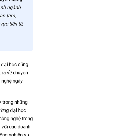
ranh ngành
uan tâm,
vực tiền tệ,
g đại học cũng
t ra về chuyên
g nghệ ngày
y trong những
rường đại học
 công nghệ trong
n với các doanh
động nghiệp vụ