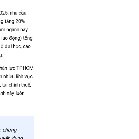
025, nhu cầu
ng tăng 20%
hóm ngành này
 lao động) tổng
độ đại học, cao
g.
nhân lực TP.HCM
m nhiều lĩnh vực
tài chính thuế,
ành này luôn
h, chứng
tuyển dụng