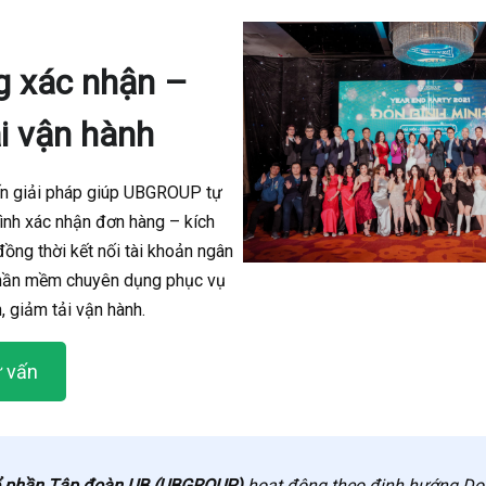
g xác nhận –
i vận hành
n giải pháp giúp UBGROUP tự
ình xác nhận đơn hàng – kích
đồng thời kết nối tài khoản ngân
hần mềm chuyên dụng phục vụ
h, giảm tải vận hành.
ư vấn
ổ phần Tập đoàn UB (UBGROUP)
hoạt động theo định hướng Do