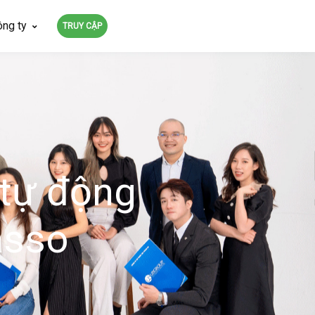
ông ty
TRUY CẬP
tự động
asso