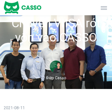
Chuyện VIISA rót
vốn vào CASSO
Điệp Casso
2021-08-11